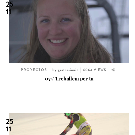
25
11
PROYECTOS
by:gestor-inuit
6064 VIEWS
07// Treballem per tu
25
11