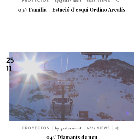
PROYECTOS
by:gestor-inuit
6838 VIEWS
03// Família – Estació d´esquí Ordino Arcalís
25
11
PROYECTOS
by:gestor-inuit
6772 VIEWS
04// Diamants de neu