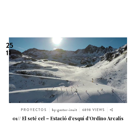
25
11
PROYECTOS
by:gestor-inuit
6898 VIEWS
01// El seté cel – Estació d’esquí d’Ordino Arcalís