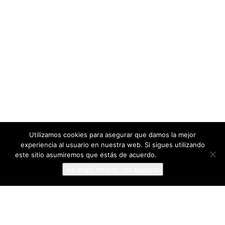
Utilizamos cookies para asegurar que damos la mejor
experiencia al usuario en nuestra web. Si sigues utilizando
este sitio asumiremos que estás de acuerdo.
Más información
He llegit, entenc i ho accepto
© 2021 Inuit Films.
Política de privacitat