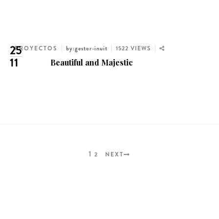
25
PROYECTOS
by:gestor-inuit
1522 VIEWS
11
Beautiful and Majestic
1
2
NEXT