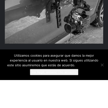
Utilizamos cookies para asegurar que damos la mejor
PUBLICITAT
experiencia al usuario en nuestra web. Si sigues utilizando
este sitio asumiremos que estás de acuerdo.
Más información
Captivem els espectadors amb vídeos publicitaris
He llegit, entenc i ho accepto
impactants que destaquen el teu producte o servei
de manera trencadora.
EXEMPLE