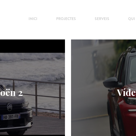
INICI
PROJECTES
SERVEIS
QUI
roën 2
Víde