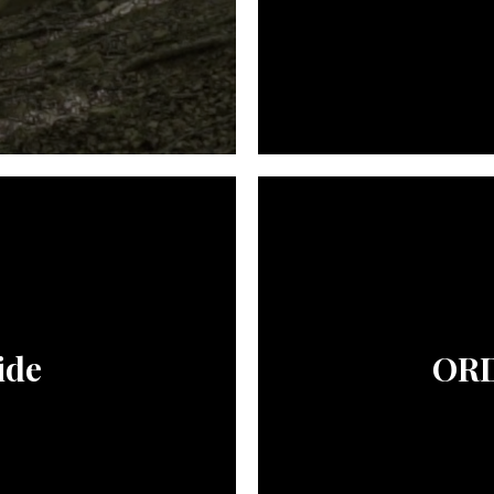
ide
ORD